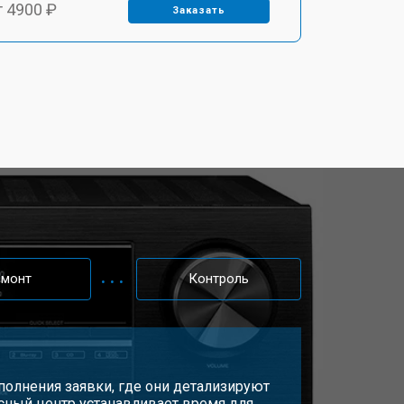
т 4900 ₽
Заказать
емонт
Контроль
олнения заявки, где они детализируют
сный центр устанавливает время для