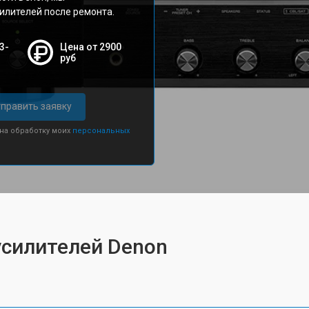
илителей после ремонта.
3-
Цена от 2900
руб
править заявку
 на обработку моих
персональных
усилителей Denon