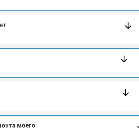
нт
монта моего