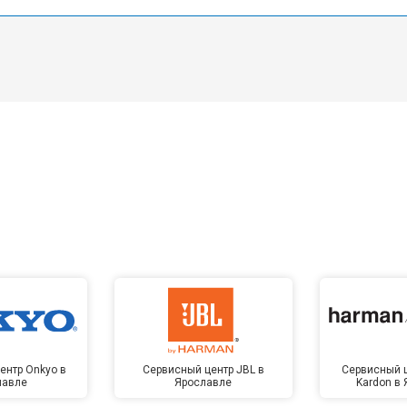
ентр Onkyo в
Сервисный центр JBL в
Сервисный 
лавле
Ярославле
Kardon в