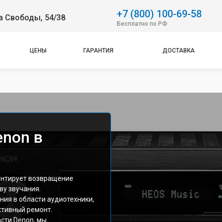
+7 (800) 100-69-58
а Свободы, 54/38
Бесплатно по РФ
ЦЕНЫ
ГАРАНТИЯ
ДОСТАВКА
enon в
антирует возвращение
ву звучания.
ия в области аудиотехники,
ктивный ремонт.
сти Denon, мы