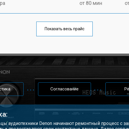
ра
от 80 мин
о
Показать весь прайс
стика
Согласование
Р
ка:
цы аудиотехники Denon начинают ремонтный процесс с зап
у и предоставляют свои контактные данные. Далее серви