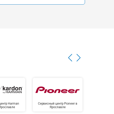
центр Harman
Сервисный центр Pioneer в
Сервисный ц
 Ярославле
Ярославле
Яро