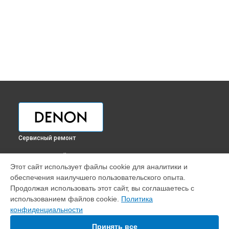
Сервисный ремонт
ВЫБЕРИ СВОЙ ГОРОД
Этот сайт использует файлы cookie для аналитики и
Ремонт ресивера Denon в
Краснодаре
обеспечения наилучшего пользовательского опыта.
Ремонт ресивера Denon в
Ростове-на-Дону
Продолжая использовать этот сайт, вы соглашаетесь с
Ремонт ресивера Denon в
Нижнем Новгороде
использованием файлов cookie.
Политика
конфиденциальности
Ремонт ресивера Denon в
Новосибирске
Ремонт ресивера Denon в
Челябинске
Принять все