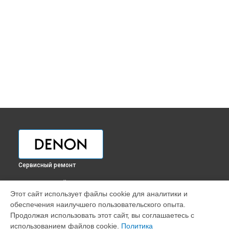
Сервисный ремонт
ВЫБЕРИ СВОЙ ГОРОД
Этот сайт использует файлы cookie для аналитики и
Ремонт проигрывателя винила DP29FE2 Denon в
обеспечения наилучшего пользовательского опыта.
Краснодаре
Продолжая использовать этот сайт, вы соглашаетесь с
Ремонт проигрывателя винила DP29FE2 Denon в
Ростове-
использованием файлов cookie.
Политика