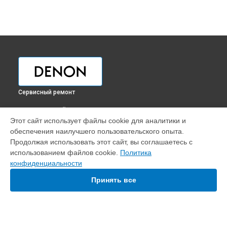
Сервисный ремонт
ВЫБЕРИ СВОЙ ГОРОД
Этот сайт использует файлы cookie для аналитики и
Ремонт или замена кроссфейдера DJ контроллера Prime 2
обеспечения наилучшего пользовательского опыта.
Denon в
Краснодаре
Продолжая использовать этот сайт, вы соглашаетесь с
Ремонт или замена кроссфейдера DJ контроллера Prime 2
использованием файлов cookie.
Политика
Denon в
Ростове-на-Дону
конфиденциальности
Ремонт или замена кроссфейдера DJ контроллера Prime 2
Denon в
Нижнем Новгороде
Принять все
Ремонт или замена кроссфейдера DJ контроллера Prime 2
Denon в
Новосибирске
Ремонт или замена кроссфейдера DJ контроллера Prime 2
Denon в
Челябинске