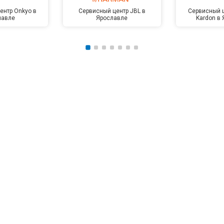
ентр Onkyo в
Сервисный центр JBL в
Сервисный 
лавле
Ярославле
Kardon в