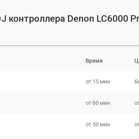
DJ контроллера Denon LC6000 P
Время
Ц
от 15 мин
б
от 60 мин
о
от 50 мин
о