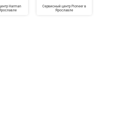
центр Harman
Сервисный центр Pioneer в
Сервисный ц
 Ярославле
Ярославле
Яро