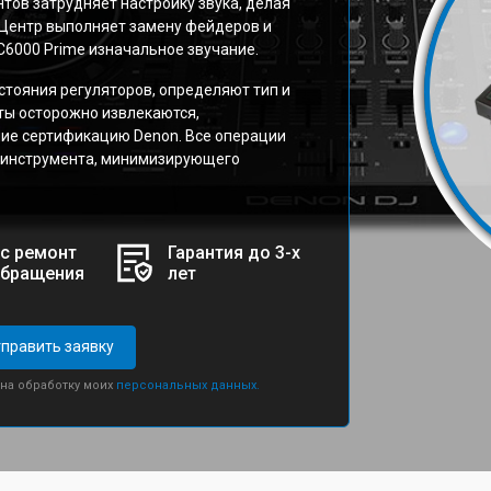
тов затрудняет настройку звука, делая
 Центр выполняет замену фейдеров и
C6000 Prime изначальное звучание.
стояния регуляторов, определяют тип и
ты осторожно извлекаются,
ие сертификацию Denon. Все операции
 инструмента, минимизирующего
с ремонт
Гарантия до 3-х
обращения
лет
править заявку
 на обработку моих
персональных данных.