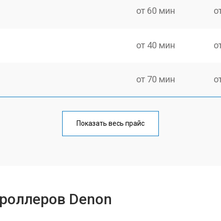
от 60 мин
о
от 40 мин
о
от 70 мин
о
от 50 мин
о
Показать весь прайс
от 60 мин
о
от 40 мин
о
троллеров Denon
от 60 мин
о