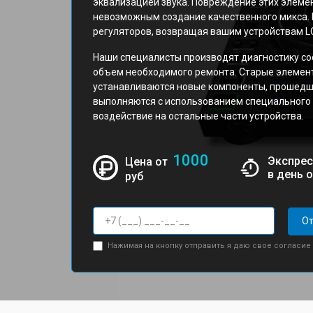
эквализацией звука. Повреждение этих элемен
невозможным создание качественного микса.
регуляторов, возвращая вашим устройствам L
Наши специалисты производят диагностику со
объем необходимого ремонта. Старые элемен
устанавливаются новые компоненты, прошедш
выполняются с использованием специального
воздействие на остальные части устройства.
1000
Экспрес
Цена от
в день 
руб
От
Нажимая на кнопку отправить я даю свое согласие