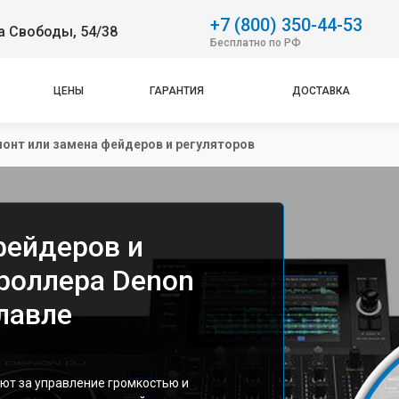
+7 (800) 350-44-53
а Свободы, 54/38
Бесплатно по РФ
ЦЕНЫ
ГАРАНТИЯ
ДОСТАВКА
онт или замена фейдеров и регуляторов
фейдеров и
троллера Denon
лавле
ют за управление громкостью и