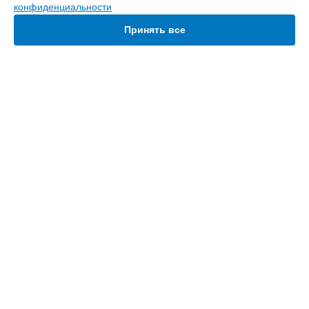
конфиденциальности
Ресивер
Усилитель
Принять все
Домашний кинотеатр
DJ контроллер
СТРАНИЦЫ
Цены
Гарантия
Доставка
Контакты
Карта сайта
КОНТАКТЫ
+7 (800) 350-44-53
Ежедневно с 09:00 до 21:00
г. Ярославль, улица Свободы, 54/38
info@denon-services.ru
Политика конфиденциальности
Способы оплаты